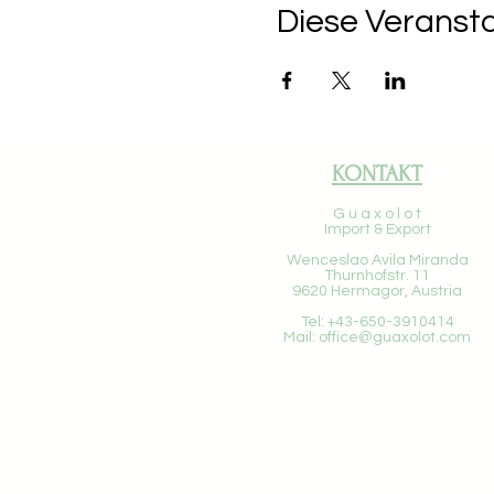
Diese Veransta
KONTAKT
G u a x o l o t
Import & Export
Wenceslao Avila Miranda
Thurnhofstr. 11
9620 Hermagor, Austria
Tel: +43-650-3910414
Mail:
office@guaxolot.com