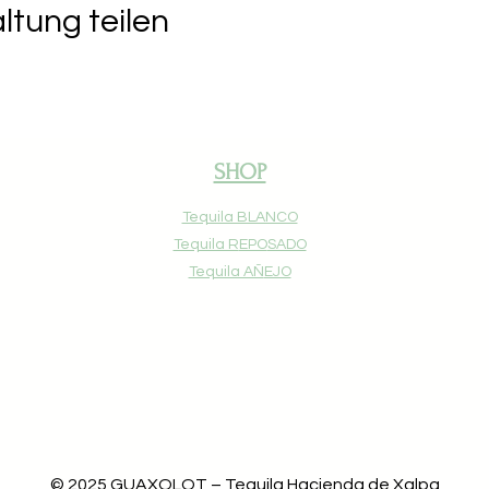
ltung teilen
SHOP
Tequila BLANCO
Tequila R
EPO
SADO
Tequila AÑ
EJO
© 2025 GUAXOLOT – Tequila Hacienda de Xalpa