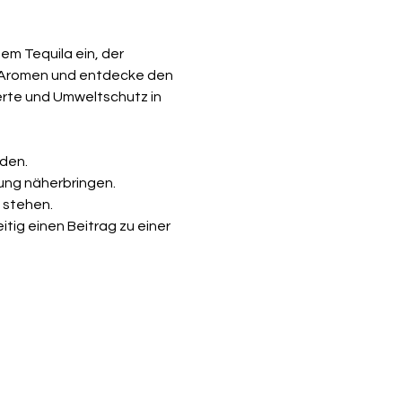
em Tequila ein, der 
n Aromen und entdecke den 
rte und Umweltschutz in 
rden.
ung näherbringen.
n stehen.
ig einen Beitrag zu einer 